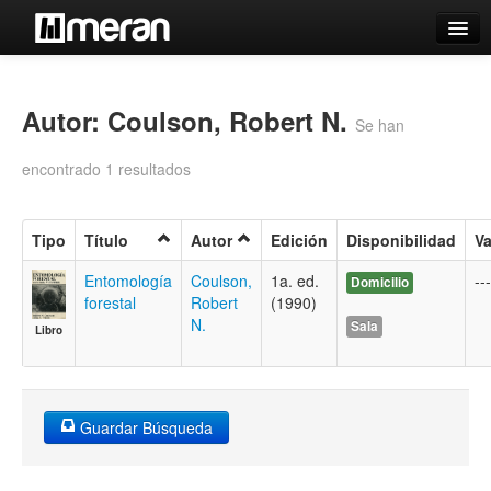
Catálogo
Búsqueda Avanzada
Autor: Coulson, Robert N.
Se han
Estantes Virtuales
encontrado 1 resultados
Tipo
Título
Autor
Edición
Disponibilidad
Va
Contacto
Entomología
Coulson,
1a. ed.
---
Domicilio
forestal
Robert
(1990)
Iniciar sesión
N.
Sala
Libro
Guardar Búsqueda