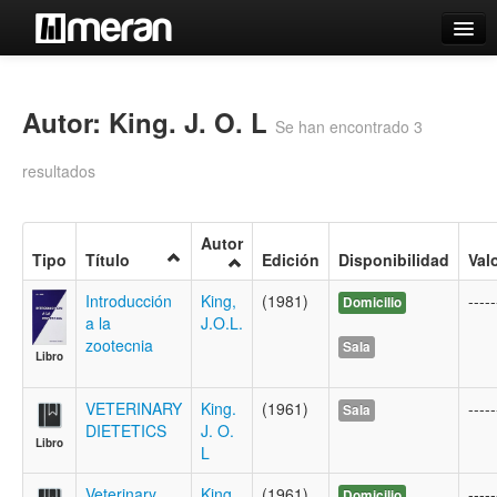
Catálogo
Búsqueda Avanzada
Autor: King. J. O. L
Se han encontrado 3
Estantes Virtuales
resultados
Autor
Tipo
Título
Edición
Disponibilidad
Val
Contacto
Introducción
King,
(1981)
-----
Domicilio
Iniciar sesión
a la
J.O.L.
zootecnia
Sala
Libro
VETERINARY
King.
(1961)
-----
Sala
DIETETICS
J. O.
Libro
L
Veterinary
King,
(1961)
-----
Domicilio