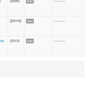
i,
(2009)
----------
Sala
([2010])
----------
Sala
uis
(2012)
----------
Sala