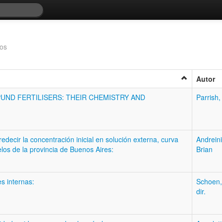
dos
Autor
ND FERTILISERS: THEIR CHEMISTRY AND
Parrish,
decir la concentración inicial en solución externa, curva
Andreini
elos de la provincia de Buenos Aires:
Brian
s internas:
Schoen,
dir.