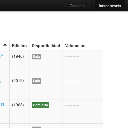
Contacto
Iniciar sesión
Edición
Disponibilidad
Valoración
 P
(1946)
----------
Sala
,
(2019)
----------
Sala
 R.
(1968)
----------
Domicilio