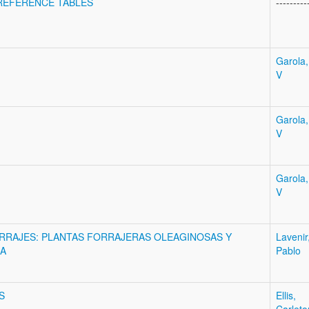
REFERENCE TABLES
---------
Garola,
V
Garola,
V
Garola,
V
ORRAJES: PLANTAS FORRAJERAS OLEAGINOSAS Y
Lavenir
NA
Pablo
S
Ellis,