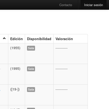
Contacto
Iniciar sesión
Edición
Disponibilidad
Valoración
(1955)
----------
Sala
-
(1995)
----------
Sala
,
([19-])
----------
Sala