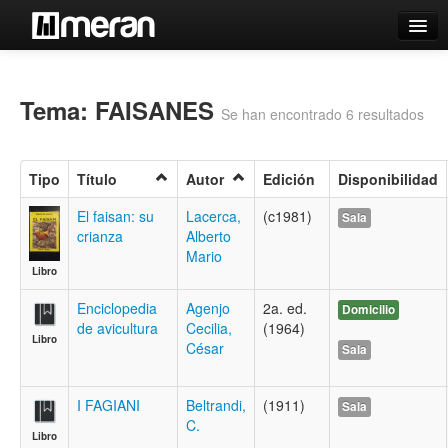
Catálogo
Búsqueda Avanzada
Tema: FAISANES
Se han encontrado 6 resultados
Estantes Virtuales
Tipo
Título
Autor
Edición
Disponibilidad
El faisan: su
Lacerca,
(c1981)
Sala
crianza
Alberto
Contacto
Mario
Libro
Iniciar sesión
Enciclopedia
Agenjo
2a. ed.
Domicilio
de avicultura
Cecilia,
(1964)
Libro
César
Sala
I FAGIANI
Beltrandi,
(1911)
Sala
C.
Libro