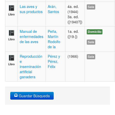
Las aves y
Arán,
4a. ed.
Sala
sus productos
Santos
(1944)
Libro
3a. ed.
([1940?])
Manual de
Peña,
1a. ed.
Domicilio
enfermedades
Martín
([19-])
Libro
de las aves
Rodolfo
Sala
de la
Reproducción
Pérez y
(1966)
Sala
e
Pérez,
Libro
inseminación
Félix
artificial
ganadera
Guardar Búsqueda