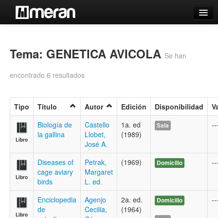
Catálogo
Búsqueda Avanzada
Tema: GENETICA AVICOLA
Se han
Estantes Virtuales
encontrado 6 resultados
Tipo
Título
Autor
Edición
Disponibilidad
V
Contacto
Biología de
Castello
1a. ed
--
Sala
la gallina
Llobet,
(1989)
Iniciar sesión
Libro
José A.
Diseases of
Petrak,
(1969)
--
Domicilio
cage aviary
Margaret
Libro
birds
L. ed.
Enciclopedia
Agenjo
2a. ed.
--
Domicilio
de
Cecilia,
(1964)
Libro