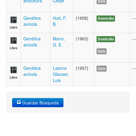
avicultura
César
Sala
Genética
Hutt, F.
(1958)
--
Domicilio
avícola
B.
Libro
Genética
Mann,
(1963)
--
Domicilio
avícola
G. E.
Libro
Sala
Genética
Latorre
(1957)
--
Sala
avícola
Glauser,
Libro
Luis
Guardar Búsqueda