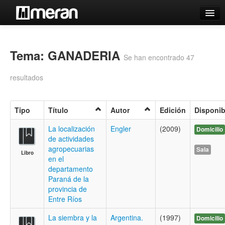
Catálogo
Búsqueda Avanzada
Tema: GANADERIA
Se han encontrado 47
Estantes Virtuales
resultados
Tipo
Título
Autor
Edición
Disponib
Contacto
La localización
Engler
(2009)
Domicilio
de actividades
Iniciar sesión
agropecuarias
Sala
Libro
en el
departamento
Paraná de la
provincia de
Entre Ríos
La siembra y la
Argentina.
(1997)
Domicilio