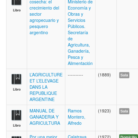
cosecha: el
Ministerio de
crecimiento del
Economía y
Libro
sector
Obras y
agropecuario y
Servicios
pesquero
Públicos.
argentino
Secretaría
de
Agricultura,
Ganadería,
Pesca y
Alimentación
L’AGRICULTURE
----------
(1889)
Sala
ET L’ELEVAGE
DANS LA
Libro
REPUBLIQUE
ARGENTINE
MANUAL DE
Ramos
(1923)
Sala
GANADERIA Y
Montero,
AGRICULTURA
Alfredo
Libro
Por una mejor
Calatrava,
(1972)
Domicilio