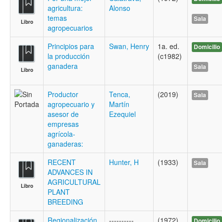
agricultura:
Alonso
temas
Sala
Libro
agropecuarios
Principios para
Swan, Henry
1a. ed.
Domicilio
la producción
(c1982)
ganadera
Sala
Libro
Productor
Tenca,
(2019)
Sala
agropecuario y
Martín
asesor de
Ezequiel
empresas
agrícola-
ganaderas:
RECENT
Hunter, H
(1933)
Sala
ADVANCES IN
AGRICULTURAL
Libro
PLANT
BREEDING
Regionalización
----------
(1972)
Domicilio