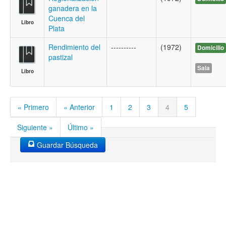
ganadera en la
Cuenca del
Libro
Plata
Rendimiento del
----------
(1972)
Domicilio
pastizal
Sala
Libro
« Primero
« Anterior
1
2
3
4
5
Siguiente »
Último »
Guardar Búsqueda