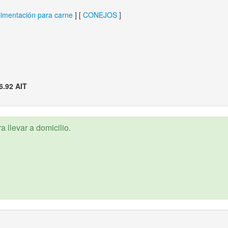
limentación para carne
] [
CONEJOS
]
6.92 AIT
 llevar a domicilio.