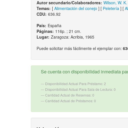
Autor secundario/Colaboradores:
Wilson, W. K.
Temas:
[
Alimentación del conejo
] [
Peletería
] [
A
CDU:
636.92
País:
España
Páginas:
116p. ; 21 cm.
Lugar:
Zaragoza: Acribia, 1965
Puede solicitar más fácilmente el ejemplar con:
63
Se cuenta con disponibilidad inmediata para
Disponibilidad Actual Para Préstamo: 2
Disponibilidad Actual Para Sala de Lectura: 0
Cantidad Actual de Reservas: 0
Cantidad Actual de Préstamos: 0