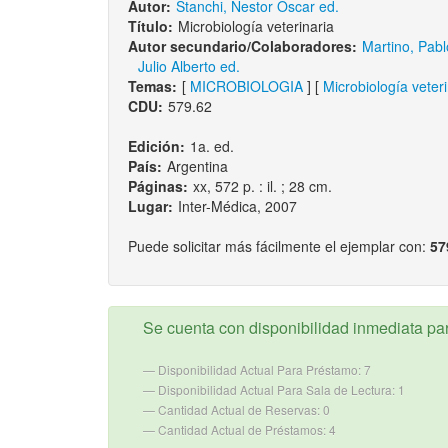
Autor:
Stanchi, Nestor Oscar ed.
Título:
Microbiología veterinaria
Autor secundario/Colaboradores:
Martino, Pab
Julio Alberto ed.
Temas:
[
MICROBIOLOGIA
] [
Microbiología veteri
CDU:
579.62
Edición:
1a. ed.
País:
Argentina
Páginas:
xx, 572 p. : il. ; 28 cm.
Lugar:
Inter-Médica, 2007
Puede solicitar más fácilmente el ejemplar con:
57
Se cuenta con disponibilidad inmediata para
Disponibilidad Actual Para Préstamo: 7
Disponibilidad Actual Para Sala de Lectura: 1
Cantidad Actual de Reservas: 0
Cantidad Actual de Préstamos: 4