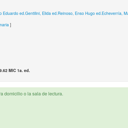
lo Eduardo ed.
Gentilini, Elida ed.
Reinoso, Enso Hugo ed.
Echeverría, Ma
naria
]
9.62 MIC 1a. ed.
 domicilio o la sala de lectura.