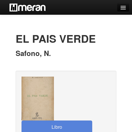
Catálogo
Búsqueda Avanzada
EL PAIS VERDE
Estantes Virtuales
Safono, N.
Contacto
Iniciar sesión