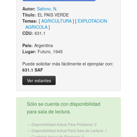
Autor:
Safono, N.
Título:
EL PAIS VERDE
Temas:
[
AGRICULTURA
] [
EXPLOTACION
AGRICOLA
]
CDU:
631.1
País:
Argentina
Lugar:
Futuro, 1945
Puede solicitar más fácilmente el ejemplar con:
631.1 SAF
Ver estantes
Sólo se cuenta con disponibilidad
para sala de lectura.
Disponibilidad Actual Para Préstamo: 0
Disponibilidad Actual Para Sala de Lectura: 1
Cantidad Actual de Reservas: 0