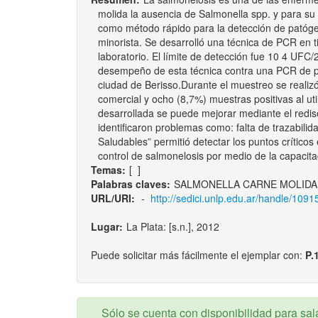
molida la ausencia de Salmonella spp. y para su 
como método rápido para la detección de patógen
minorista. Se desarrolló una técnica de PCR en t
laboratorio. El límite de detección fue 10 4 UFC
desempeño de esta técnica contra una PCR de pun
ciudad de Berisso.Durante el muestreo se realiz
comercial y ocho (8,7%) muestras positivas al ut
desarrollada se puede mejorar mediante el redise
identificaron problemas como: falta de trazabilid
Saludables” permitió detectar los puntos crítico
control de salmonelosis por medio de la capacit
Temas:
[
]
Palabras claves:
SALMONELLA CARNE MOLIDA
URL/URI:
-
http://sedici.unlp.edu.ar/handle/109
Lugar:
La Plata: [s.n.], 2012
Puede solicitar más fácilmente el ejemplar con:
P.
Sólo se cuenta con disponibilidad para sala