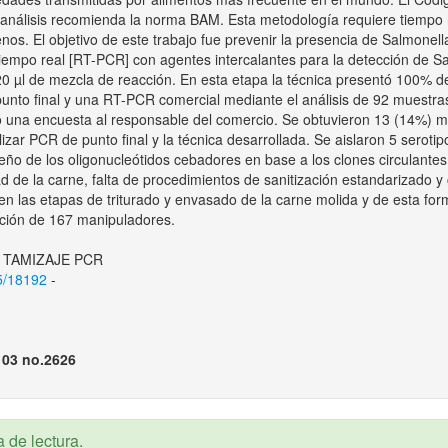
análisis recomienda la norma BAM. Esta metodología requiere tiempo ha
os. El objetivo de este trabajo fue prevenir la presencia de Salmonel
iempo real [RT-PCR] con agentes intercalantes para la detección de Sal
/20 µl de mezcla de reacción. En esta etapa la técnica presentó 100% de
to final y una RT-PCR comercial mediante el análisis de 92 muestras
ó una encuesta al responsable del comercio. Se obtuvieron 13 (14%) m
ilizar PCR de punto final y la técnica desarrollada. Se aislaron 5 ser
ño de los oligonucleótidos cebadores en base a los clones circulantes
ad de la carne, falta de procedimientos de sanitización estandarizado y
s en las etapas de triturado y envasado de la carne molida y de esta f
ación de 167 manipuladores.
 TAMIZAJE PCR
15/18192
-
103 no.2626
 de lectura.