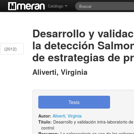
Catálogo
Desarrollo y valida
la detección Salmon
(2012)
de estrategias de p
Aliverti, Virginia
Autor:
Aliverti, Virginia
Título:
Desarrollo y validación intra-laboratorio 
control
Resumen:
La salmonelosis es una de las enferme