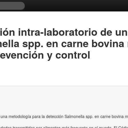
ción intra-laboratorio de 
ella spp. en carne bovina 
revención y control
de una metodología para la detección Salmonella spp. en carne bovina m
dades transmitidas por alimentos más frecuente en el mundo. El Códig