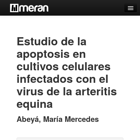
Catálogo
Búsqueda Avanzada
Estudio de la
Estantes Virtuales
apoptosis en
cultivos celulares
infectados con el
Contacto
virus de la arteritis
Iniciar sesión
equina
Abeyá, María Mercedes