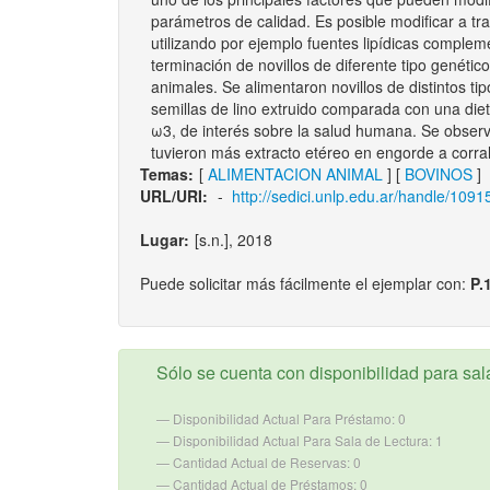
parámetros de calidad. Es posible modificar a tra
utilizando por ejemplo fuentes lipídicas complemen
terminación de novillos de diferente tipo genético
animales. Se alimentaron novillos de distintos ti
semillas de lino extruido comparada con una dieta
ω3, de interés sobre la salud humana. Se obser
tuvieron más extracto etéreo en engorde a corral.
Temas:
[
ALIMENTACION ANIMAL
] [
BOVINOS
]
URL/URI:
-
http://sedici.unlp.edu.ar/handle/109
Lugar:
[s.n.], 2018
Puede solicitar más fácilmente el ejemplar con:
P.
Sólo se cuenta con disponibilidad para sala
Disponibilidad Actual Para Préstamo: 0
Disponibilidad Actual Para Sala de Lectura: 1
Cantidad Actual de Reservas: 0
Cantidad Actual de Préstamos: 0