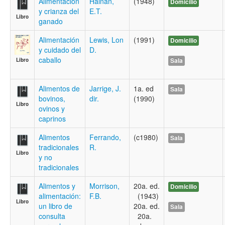
Alimentación
Halnan,
(1948)
Domicilio
y crianza del
E.T.
Libro
ganado
Alimentación
Lewis, Lon
(1991)
Domicilio
y cuidado del
D.
caballo
Sala
Libro
Alimentos de
Jarrige, J.
1a. ed
Sala
bovinos,
dir.
(1990)
Libro
ovinos y
caprinos
Alimentos
Ferrando,
(c1980)
Sala
tradicionales
R.
Libro
y no
tradicionales
Alimentos y
Morrison,
20a. ed.
Domicilio
alimentación:
F.B.
(1943)
Libro
un libro de
20a. ed.
Sala
consulta
20a.