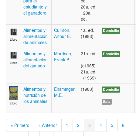
para el
ed.
estudiante y
20a. ed.
el ganadero
20a.
ed.
Alimentos y
Cullison,
1a. ed.
Domicilio
alimentación
Arthur E.
(1983)
Libro
de animales
Alimentos y
Morrison,
21a. ed.
Domicilio
alimentación
Frank B.
Libro
del ganado
(c1965)
21a. ed.
(1969)
Alimentos y
Ensminger,
(1983)
Domicilio
nutrición de
M.E.
los animales
Sala
Libro
« Primero
« Anterior
1
2
3
4
5
6