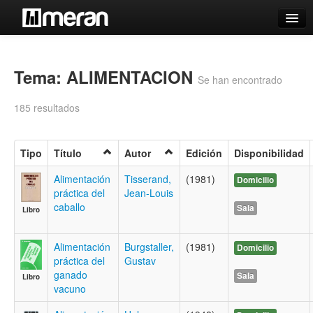
Catálogo
Búsqueda Avanzada
Tema: ALIMENTACION
Se han encontrado
Estantes Virtuales
185 resultados
Tipo
Título
Autor
Edición
Disponibilidad
Contacto
Alimentación
Tisserand,
(1981)
Domicilio
práctica del
Jean-Louis
Iniciar sesión
caballo
Sala
Libro
Alimentación
Burgstaller,
(1981)
Domicilio
práctica del
Gustav
ganado
Sala
Libro
vacuno